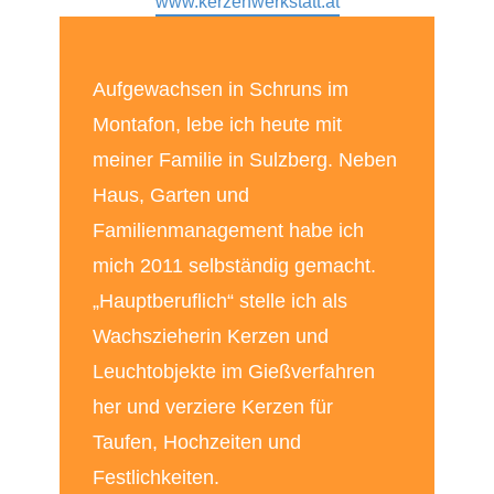
www.kerzenwerkstatt.at
Aufgewachsen in Schruns im
Montafon, lebe ich heute mit
meiner Familie in Sulzberg. Neben
Haus, Garten und
Familienmanagement habe ich
mich 2011 selbständig gemacht.
„Hauptberuflich“ stelle ich als
Wachszieherin Kerzen und
Leuchtobjekte im Gießverfahren
her und verziere Kerzen für
Taufen, Hochzeiten und
Festlichkeiten.