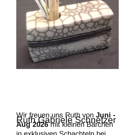
Wir freuen uns Ruth
von
Juni -
Ruth Gabriele Schnetzer
Aug 2026
mit kleinen Bärchen
in exklusiven Schachteln bei