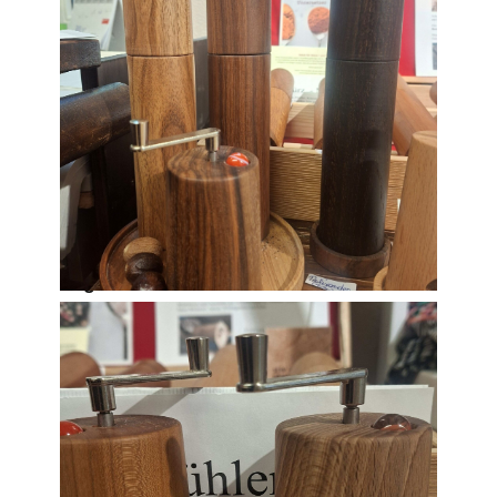
Sepp Kempf
Wir freuen uns, dass wir von Juni -
August 2026 Sepp Kempf mit
Holzmühlen bei uns im Extrigs
begrüßen dürfen.